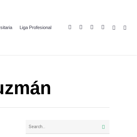
Twitter
Linkedin
Youtube
Instagram
Spotify
Twitch
sitaria
Liga Profesional
Guzmán