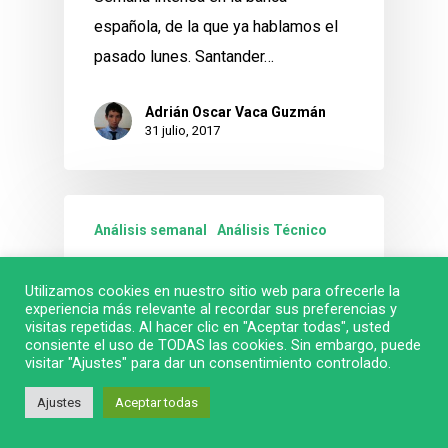
española, de la que ya hablamos el
pasado lunes. Santander…
Adrián Oscar Vaca Guzmán
31 julio, 2017
Análisis semanal
Análisis Técnico
La Banca Española
Utilizamos cookies en nuestro sitio web para ofrecerle la
presenta resultados
experiencia más relevante al recordar sus preferencias y
visitas repetidas. Al hacer clic en "Aceptar todas", usted
Última semana de julio, previa al mes
consiente el uso de TODAS las cookies. Sin embargo, puede
visitar "Ajustes" para dar un consentimiento controlado.
fuerte de vacaciones en España, y la
¿Podemos ayudarte?
banca…
Ajustes
Aceptar todas