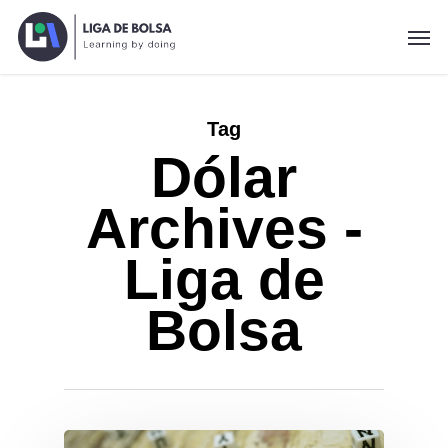
Skip
Men
to
main
content
Tag
Dólar
Archives -
Liga de
Bolsa