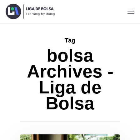
Skip
Men
to
main
content
Tag
bolsa
Archives -
Liga de
Bolsa