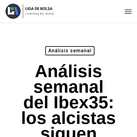
Skip
Men
to
main
content
Análisis semanal
Análisis
semanal
del Ibex35:
los alcistas
siguen