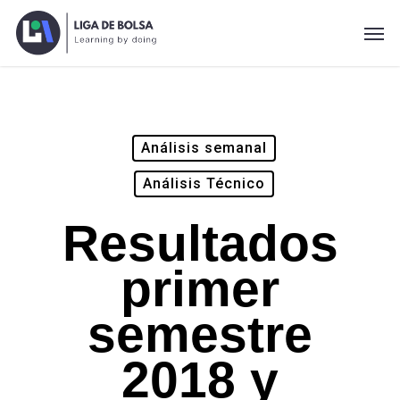
Skip
Men
to
main
content
Análisis semanal
Análisis Técnico
Resultados
primer
semestre
2018 y