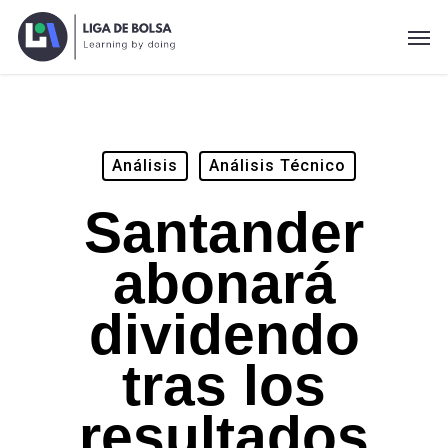
Skip
Men
to
main
content
Análisis
Análisis Técnico
Santander
abonará
dividendo
tras los
resultados