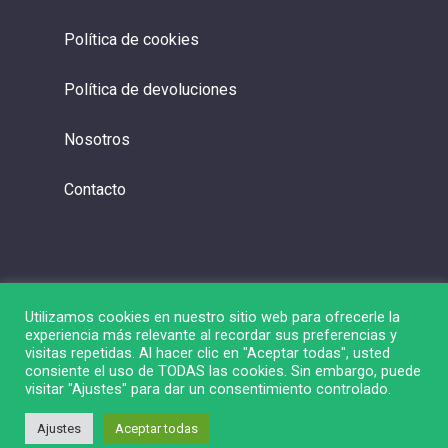
Política de cookies
Política de devoluciones
Nosotros
Contacto
Utilizamos cookies en nuestro sitio web para ofrecerle la
experiencia más relevante al recordar sus preferencias y
visitas repetidas. Al hacer clic en "Aceptar todas", usted
consiente el uso de TODAS las cookies. Sin embargo, puede
visitar "Ajustes" para dar un consentimiento controlado.
© 2026 Liga de Bolsa.
Ajustes
Aceptar todas
twitter
linkedin
youtube
instagram
spotify
twitch