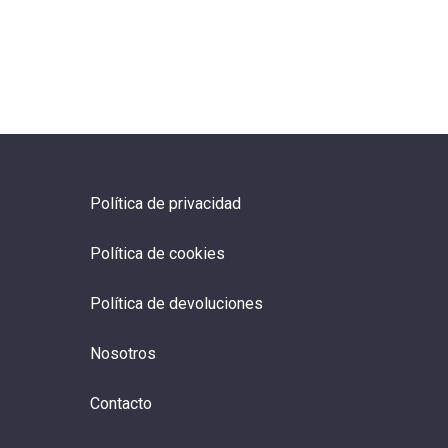
Formación financiera
Camino a la final VI Liga
Aprovecha lo aprendido
en tu operativa
Política de privacidad
Se termina la VI Liga y pensando en la próxima
es momento de aprovechar lo…
Política de cookies
Adrián Oscar Vaca Guzmán
Política de devoluciones
16 octubre, 2019
Nosotros
Contacto