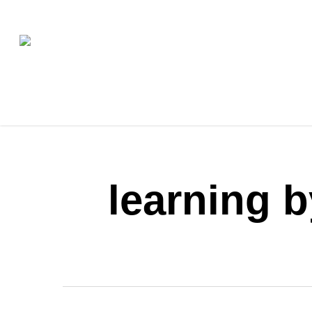
Skip
to
main
content
learning b