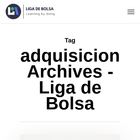
Skip
Men
to
main
content
Tag
adquisicion
Archives -
Liga de
Bolsa