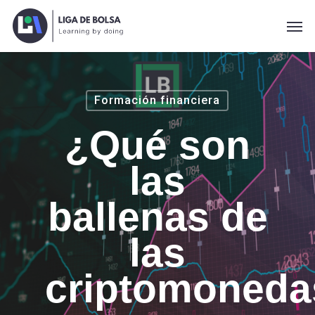
Skip
Men
to
main
content
Formación financiera
¿Qué son
las
ballenas de
las
criptomoneda