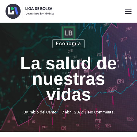
Skip
Men
to
main
content
Economía
La salud de
nuestras
vidas
By
Pablo del Canto
7 abril, 2022
No Comments