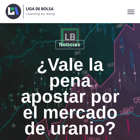
Skip
Men
to
main
content
Noticias
¿Vale la
pena
apostar por
el mercado
de uranio?