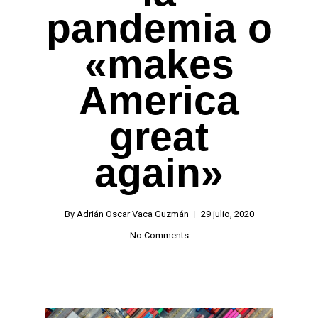
pandemia o
«makes
America
great
again»
By
Adrián Oscar Vaca Guzmán
29 julio, 2020
No Comments