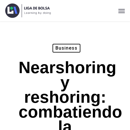
Skip
Men
to
main
content
Business
Nearshoring
y
reshoring:
combatiendo
la