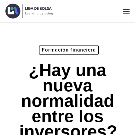
Skip
Men
to
main
content
Formación financiera
¿Hay una
nueva
normalidad
entre los
inversores?