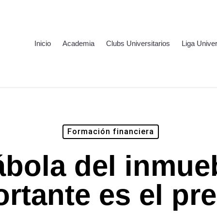
Inicio
Academia
Clubs Universitarios
Liga Univer
Formación financiera
ábola del inmueb
rtante es el pr