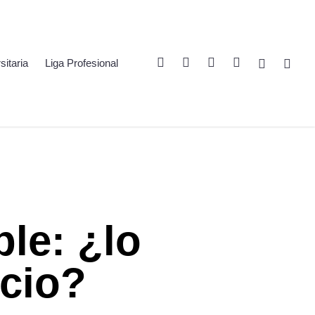
Twitter
Linkedin
Youtube
Instagram
Spotify
Twitch
sitaria
Liga Profesional
le: ¿lo
ecio?