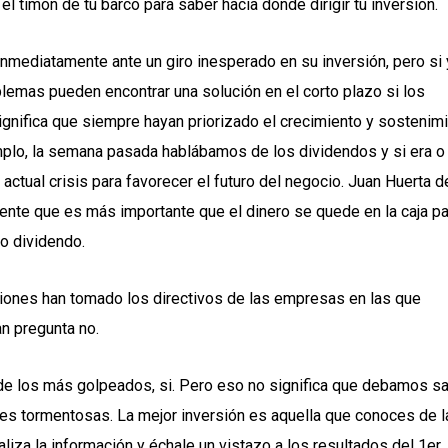
l timón de tu barco para saber hacia donde dirigir tu inversión.
inmediatamente ante un giro inesperado en su inversión, pero si 
lemas pueden encontrar una solución en el corto plazo si los
ignifica que siempre hayan priorizado el crecimiento y sostenim
emplo, la semana pasada hablábamos de los dividendos y si era o
ctual crisis para favorecer el futuro del negocio. Juan Huerta d
nte que es más importante que el dinero se quede en la caja pa
no dividendo.
siones han tomado los directivos de las empresas en las que
an pregunta no.
 de los más golpeados, si. Pero eso no significa que debamos sal
es tormentosas. La mejor inversión es aquella que conoces de l
ualiza la información y échale un vistazo a los resultados del 1er