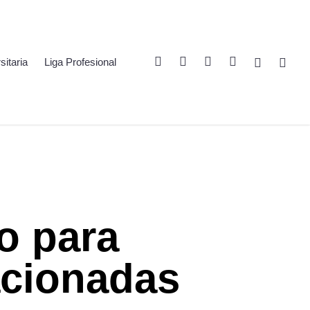
Twitter
Linkedin
Youtube
Instagram
Spotify
Twitch
sitaria
Liga Profesional
o para
acionadas