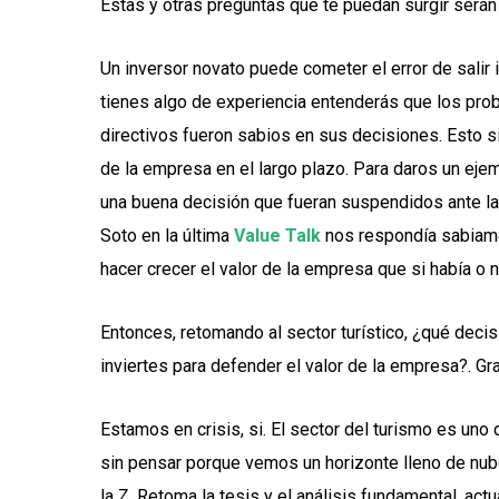
Estas y otras preguntas que te puedan surgir serán e
Un inversor novato puede cometer el error de salir 
tienes algo de experiencia entenderás que los prob
directivos fueron sabios en sus decisiones. Esto s
de la empresa en el largo plazo. Para daros un ej
una buena decisión que fueran suspendidos ante la a
Soto en la última
Value Talk
nos respondía sabiame
hacer crecer el valor de la empresa que si había o 
Entonces, retomando al sector turístico, ¿qué deci
inviertes para defender el valor de la empresa?. Gr
Estamos en crisis, si. El sector del turismo es uno
sin pensar porque vemos un horizonte lleno de nub
la Z. Retoma la tesis y el análisis fundamental, act