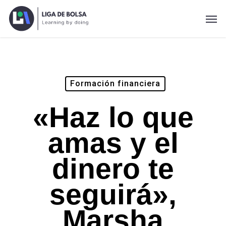
Skip
Men
to
main
content
Formación financiera
«Haz lo que
amas y el
dinero te
seguirá»,
Marsha