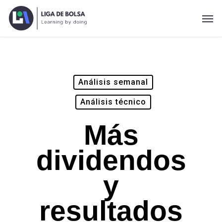
Skip
Men
to
main
content
Análisis semanal
Análisis técnico
Más
dividendos
y
resultados