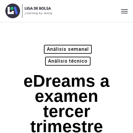
Skip
Men
to
main
content
Análisis semanal
Análisis técnico
eDreams a
examen
tercer
trimestre