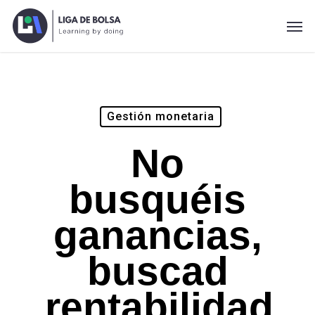
Skip
Men
to
main
content
Gestión monetaria
No
busquéis
ganancias,
buscad
rentabilidad