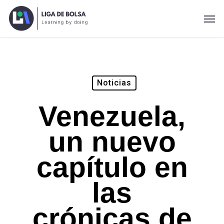
Skip
Men
to
main
content
Noticias
Venezuela,
un nuevo
capítulo en
las
crónicas de