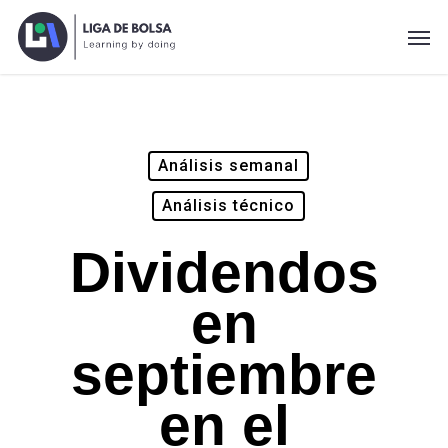
Skip
Men
to
main
content
Análisis semanal
Análisis técnico
Dividendos
en
septiembre
en el