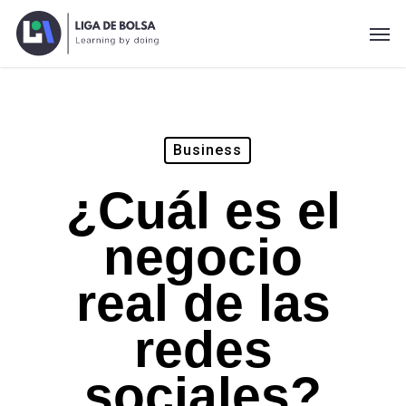
Skip
Men
to
main
content
Business
¿Cuál es el
negocio
real de las
redes
sociales?