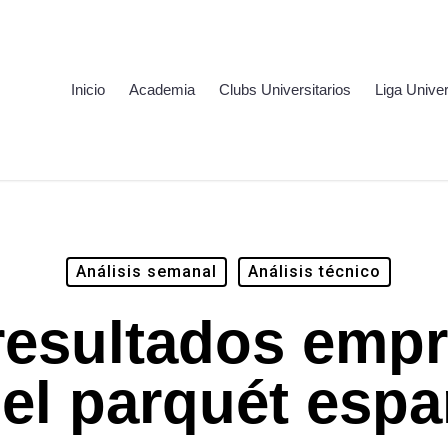
Inicio
Academia
Clubs Universitarios
Liga Univer
Análisis semanal
Análisis técnico
resultados empr
 el parquét espa