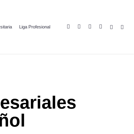
Twitter
Linkedin
Youtube
Instagram
Spotify
Twitch
sitaria
Liga Profesional
esariales
ñol