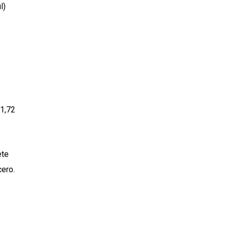
l)
 1,72
ete
cero.