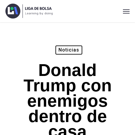
Skip
Men
to
main
content
Noticias
Donald
Trump con
enemigos
dentro de
casa