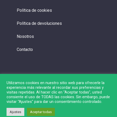
Política de cookies
Política de devoluciones
Nosotros
Contacto
Utilizamos cookies en nuestro sitio web para ofrecerle la
experiencia más relevante al recordar sus preferencias y
visitas repetidas. Al hacer clic en "Aceptar todas", usted
consiente el uso de TODAS las cookies. Sin embargo, puede
visitar "Ajustes" para dar un consentimiento controlado.
© 2026 Liga de Bolsa.
Ajustes
Aceptar todas
twitter
linkedin
youtube
instagram
spotify
twitch