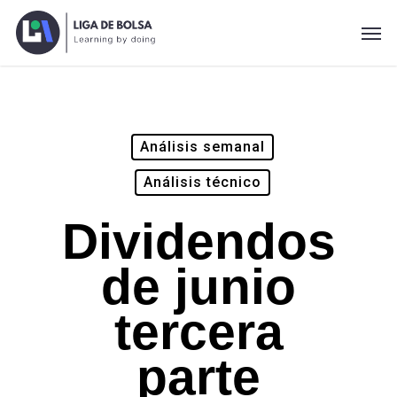
Skip
Men
to
main
content
Análisis semanal
Análisis técnico
Dividendos
de junio
tercera
parte