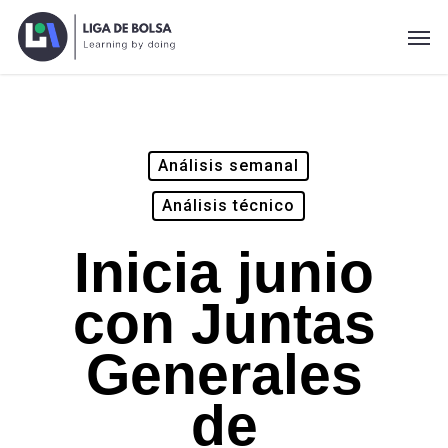
Skip
Men
to
main
content
Análisis semanal
Análisis técnico
Inicia junio
con Juntas
Generales
de