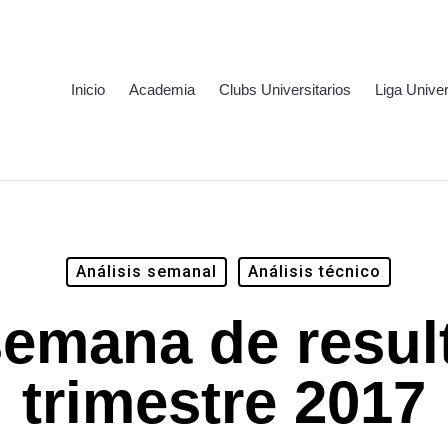
Inicio
Academia
Clubs Universitarios
Liga Univer
Análisis semanal
Análisis técnico
semana de resul
trimestre 2017