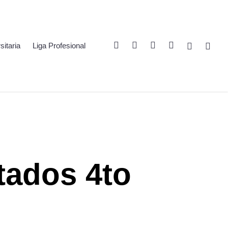
Twitter
Linkedin
Youtube
Instagram
Spotify
Twitch
sitaria
Liga Profesional
tados 4to