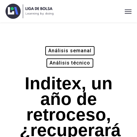
Skip
Men
to
main
content
Análisis semanal
Análisis técnico
Inditex, un
año de
retroceso,
¿recuperará