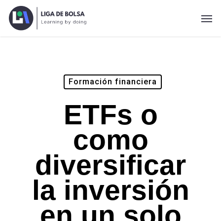
Skip
Men
to
main
content
Formación financiera
ETFs o
como
diversificar
la inversión
en un solo