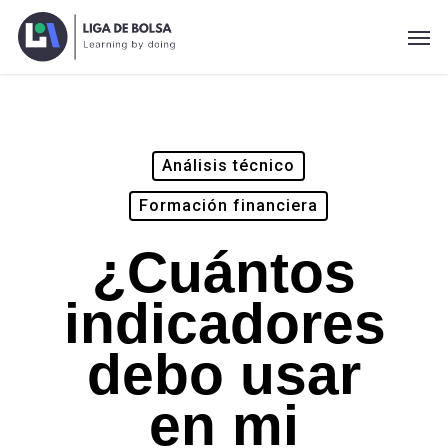
Skip
Men
to
main
content
Análisis técnico
Formación financiera
¿Cuántos
indicadores
debo usar
en mi