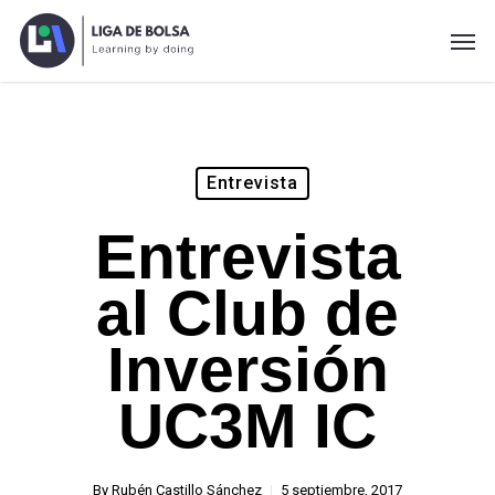
Skip
Men
to
main
content
Entrevista
Entrevista
al Club de
Inversión
UC3M IC
By
Rubén Castillo Sánchez
5 septiembre, 2017