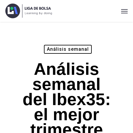
Skip
Men
to
main
content
Análisis semanal
Análisis
semanal
del Ibex35:
el mejor
trimestre