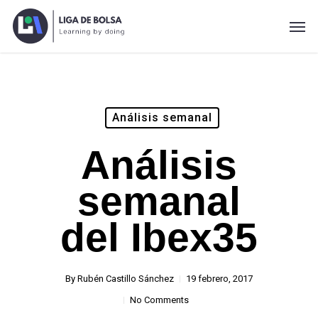
Skip
Men
to
main
content
Análisis semanal
Análisis
semanal
del Ibex35
By
Rubén Castillo Sánchez
19 febrero, 2017
No Comments