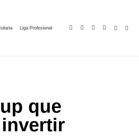
Twitter
Linkedin
Youtube
Instagram
Spotify
Twitch
sitaria
Liga Profesional
rtup que
invertir