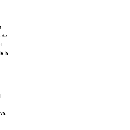
s
o de
l
e la
l
va.