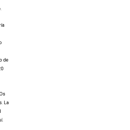
.
ría
o
o de
20
“Os
s. La
l
í.