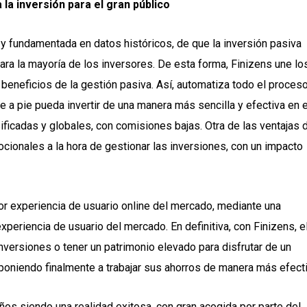
 la inversión para el gran público
a y fundamentada en datos históricos, de que la inversión pasiva
ara la mayoría de los inversores. De esta forma, Finizens une lo
 beneficios de la gestión pasiva. Así, automatiza todo el proces
 de a pie pueda invertir de una manera más sencilla y efectiva en e
ificadas y globales, con comisiones bajas. Otra de las ventajas d
ionales a la hora de gestionar las inversiones, con un impacto
or experiencia de usuario online del mercado, mediante una
xperiencia de usuario del mercado. En definitiva, con Finizens, e
nversiones o tener un patrimonio elevado para disfrutar de un
 poniendo finalmente a trabajar sus ahorros de manera más efecti
os siendo una realidad exitosa, con gran acogida por parte del