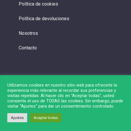
Política de cookies
Política de devoluciones
Nosotros
Contacto
Utilizamos cookies en nuestro sitio web para ofrecerle la
experiencia más relevante al recordar sus preferencias y
visitas repetidas. Al hacer clic en "Aceptar todas", usted
consiente el uso de TODAS las cookies. Sin embargo, puede
visitar "Ajustes" para dar un consentimiento controlado.
© 2026 Liga de Bolsa.
Ajustes
Aceptar todas
twitter
linkedin
youtube
instagram
spotify
twitch