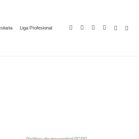
Twitter
Linkedin
Youtube
Instagram
Spotify
Twitch
sitaria
Liga Profesional
7