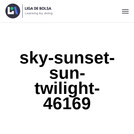
Skip
Men
to
main
content
sky-sunset-
sun-
twilight-
46169