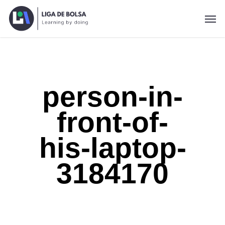
Skip
Men
to
main
content
person-in-
front-of-
his-laptop-
3184170