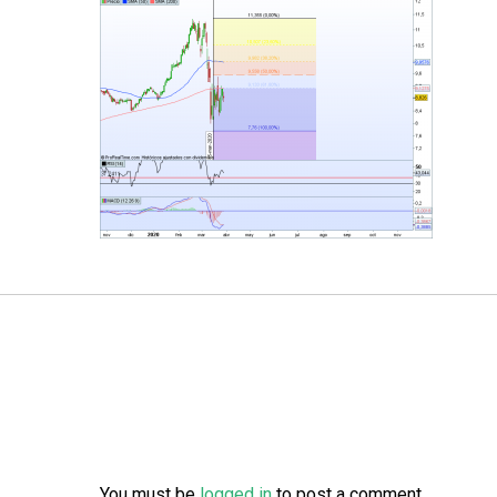
You must be
logged in
to post a comment.