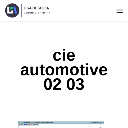
Skip
Men
to
main
content
cie
automotive
02 03