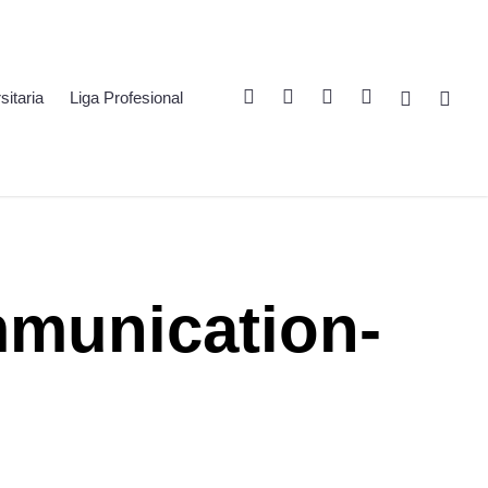
Twitter
Linkedin
Youtube
Instagram
Spotify
Twitch
sitaria
Liga Profesional
mmunication-