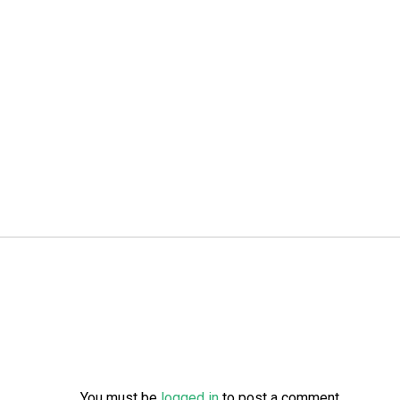
You must be
logged in
to post a comment.