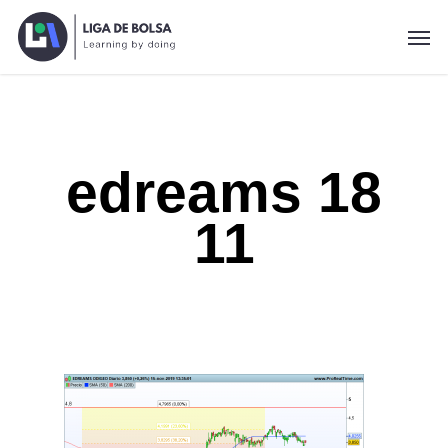
Skip
Men
to
main
content
edreams 18
11