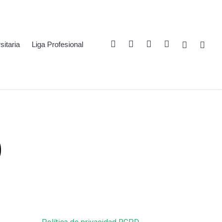
Twitter
Linkedin
Youtube
Instagram
Spotify
Twitch
sitaria
Liga Profesional
0