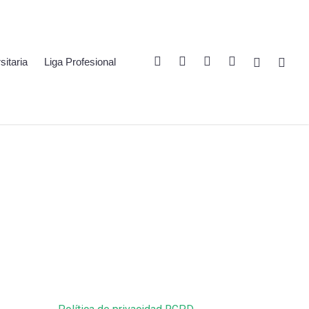
Twitter
Linkedin
Youtube
Instagram
Spotify
Twitch
sitaria
Liga Profesional