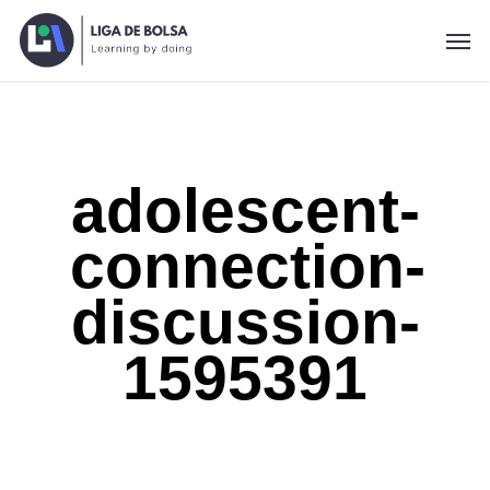
Skip
Men
to
main
content
adolescent-
connection-
discussion-
1595391