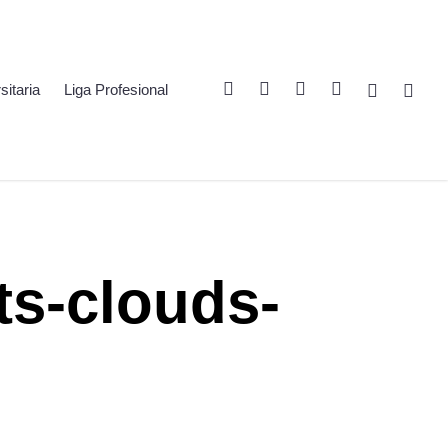
Twitter
Linkedin
Youtube
Instagram
Spotify
Twitch
sitaria
Liga Profesional
ts-clouds-