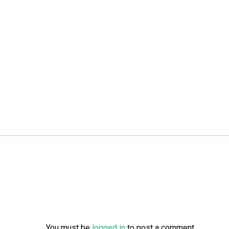
You must be
logged in
to post a comment.