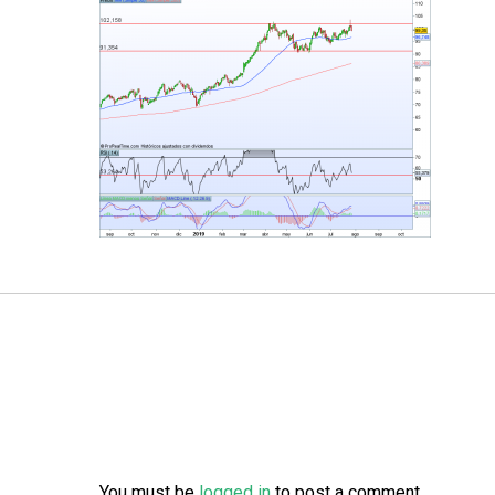
You must be
logged in
to post a comment.