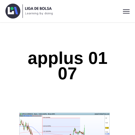
Skip
Men
to
main
content
applus 01
07