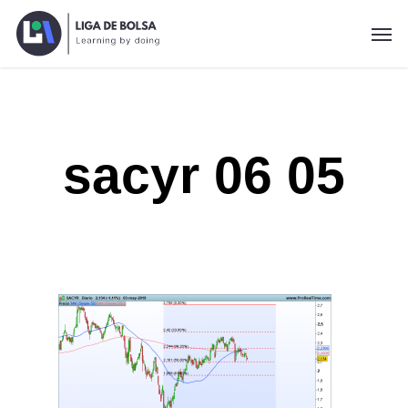
Skip
Men
to
main
content
sacyr 06 05